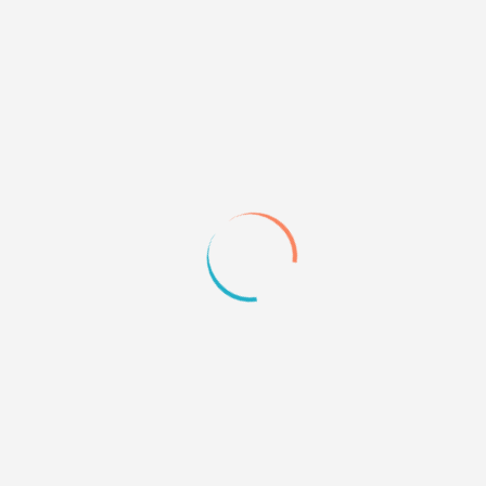
рассуждения, чем постоянно обсуждать одно и то же.
+2
Quote
2
02.08.24 10:49
Тред августа 2024: Что для тебя
"литературные посты"?
Перекатываемся в обсуждение месяца, чтобы
потом обсудить что-нибудь ищщо!
0