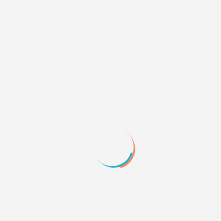
Десять последних сообщений в статистику
 разработчица, среди дизайнеров - я веб-дизайнер." А кто вы среди р
Последние сообщения форума
register
.
Я
очень весёлый чу
register
.
Статистика последних сообщений в несколько стол