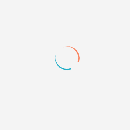
0
Quote
32
20.01.24 07:00
Я чередовала силовую с какой-нибудь легкой
Про возраст
Last edited by nou (20.01.24 07:00)
+2
Quote
33
02.03.24 01:17
Лично я раньше занимался Гиревым спортом,