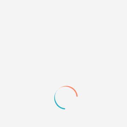
#p178732,Admin wrote:
Нужна шапка для форума mybb
Здравствуйте, можете дать адрес форума куда нужна
шапка?
0
Quote
3
14.01.23 06:56
#p178739,Automation Baby wrote:
#p178732,Admin wrote:
Нужна шапка для форума mybb