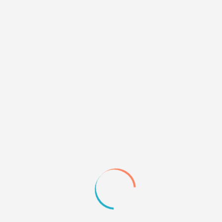
1
22.02.18 17:37
Аналог ранга скриптом
Добавляет картинки со всплывающей подсказкой
под статусом в соответствии с заданным
количеством постов.
Автор:
Deff
Некоторые пользователи желают иметь в профиле