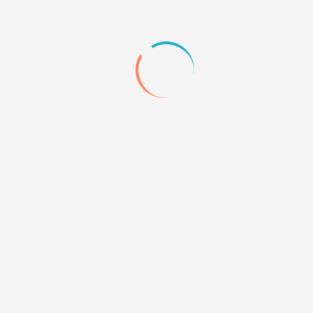
+1
Quote
4
03.03.18 13:11
Aylot
какой размер аватарок будет использоваться?
и еще с кнопками сверху вопросец
для гостей все просто.
для зарегеных юзеров на место "вход" ставим
"выход"
Что ставим на место "регистрация" и "пиар"?
"администрирование" отображается тока модерам и
админам, так что, надо шо-нить для простых юзеров
вкорячивать.