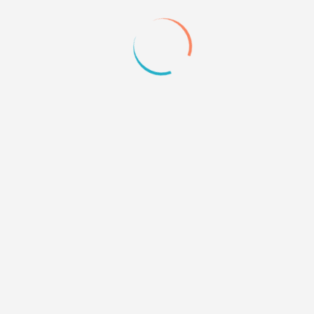
ь их в уже готовую таблицу.нам нужно их в таблицу добавит
и подходящий шрифт)
лизкое. Тогда я просто попрошу Вас переделать и другие над