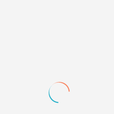
книг «Нэнси Дрю», который продолжается по сей день.
ица. Сохранены основные составляющие квеста — диалоги и
сновной сюжет заостряется на сборе улик, диалогов с под
er
.
еры
 разработчица, среди дизайнеров - я веб-дизайнер." А кто вы среди р