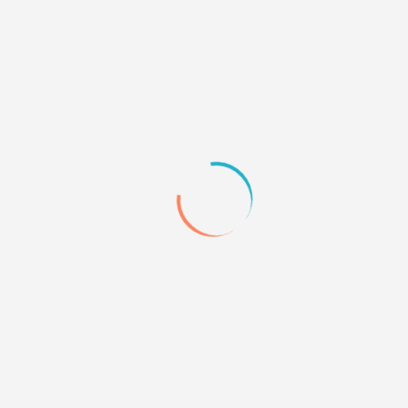
стриминговые платформы и будет опубликован
27
декабря
. Чтобы не пропустить его переходите по
ссылке (изображению) и нажимайте кнопку
Сохранить в Яндекс Музыке, VK музыке или Spotify
(тот сервис, которым вы пользуетесь), чем больше
сохранений будет до публикации альбома, тем
больше у нас шансов попасть в редакторские
плейлисты. Всё зависит от вас и вашей поддержки 😉
🤝