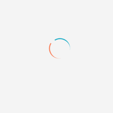
Зашёл в комнату? Посмотрел? Молодец, а теперь
выйди и зайди снова. Сделал? Отлично, а теперь
подумай, к чему бы ты сам на моём месте
доебался. Исправь. Повтори десять раз, а на
двенадцатый всё будет в лучшем виде.
+1
Quote
54
14.07.24 18:13
#p206206,Радомир wrote:
в целом же, в отношении форума, да и не только
его, очень хорошо работает совет моего
прапорщика:
Зашёл в комнату? Посмотрел? Молодец, а