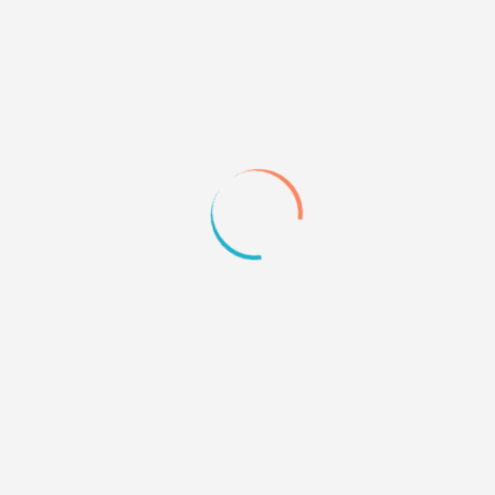
После
Уберет название поля в сообщениях. К примеру,
убрать надпись "Предупреждения" или "Награды" с
правом отображения самих предупреждений или
наград
<script type="text/javascript">