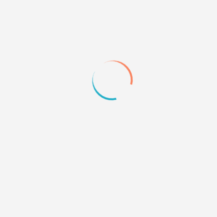
Рунный
разве для font можно прописать стиль прямо в
блоке? у меня в итоге ник вообще перестал
отображаться(
если заменять font на p происходит то же самое
0
Quote
7
12.09.12 14:52
Eri
А как прописывали? Скрин, код, ссылка?
0
Quote
8
12.09.12 17:24