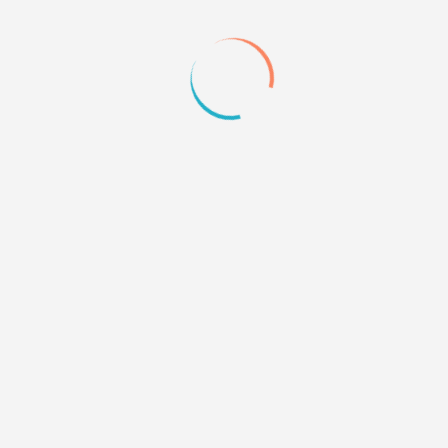
у тебя этот видеолист был по дефолту или это
расширение?
0
Quote
16
04.08.24 18:37
206781,2 wrote:
у тебя этот видеолист был по дефолту или это
расширение?
По дефолту.
0
Quote