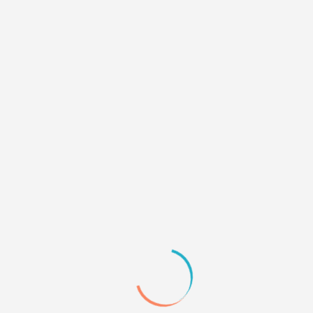
Quote
3
12.09.23 16:28
#p187641,Deff wrote:
Moju
а ссылку можно на форум с проблемой ?
По идее селектор Активных:
#onlinelist.onlinelist {
Да, только я в нем еще копаюсь )))
http://hpatestdesign.mybb.ru/
+1
Quote
4
12.09.23 16:53