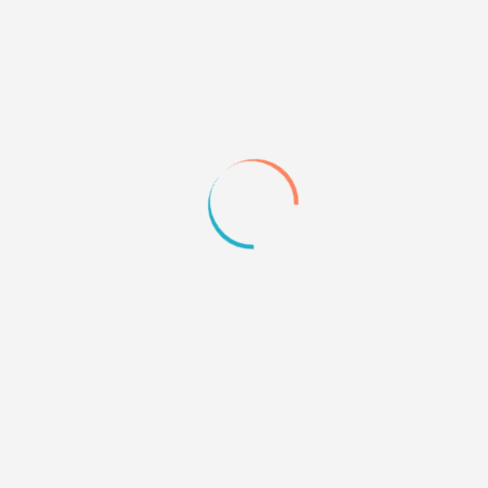
от команды ForumD (@Total)
Пожалуйста, указывайте копирайт!
0
Quote
Page:
1