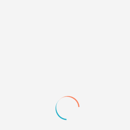
http://s49.radikal.ru/i124/0904/9a/455c9428f76e.jpg
http://s48.radikal.ru/i121/0904/8e/a31fedac9726.jpg
http://s42.radikal.ru/i095/0904/fb/4f501f749f9d.jpg
0
Quote
36
05.05.09 11:17
Kazekage
новые -
http://s54.radikal.ru/i144/0905/e8/cd380913b699.gif