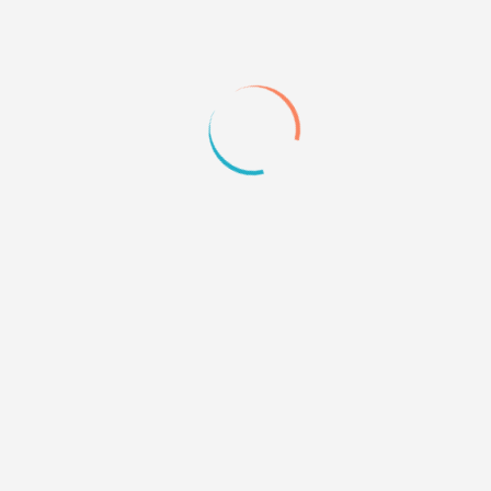
2
08.01.14 13:44
cheese pie
Напиши точный размер исходник картинки у тя
разный
0
3
10.01.14 23:02
kolista
размер исходника не изменяется х)) так?
0
4
12.01.14 11:40