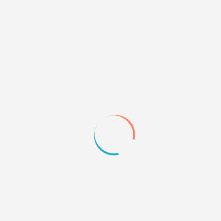
ак, что бы стало разрешено регистрировать аккаунты с одног
ы