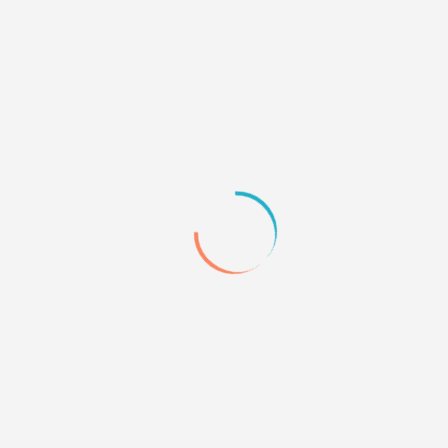
n. :) If you're english-speaker and want to use our forum,
switch 
or the inconvenience.
пты, техническая поддержка для форумов и сайтов
»
Бесплатная
Таблица в объявлении
аблица.
 где и как отредактировать, что бы все нормально было?