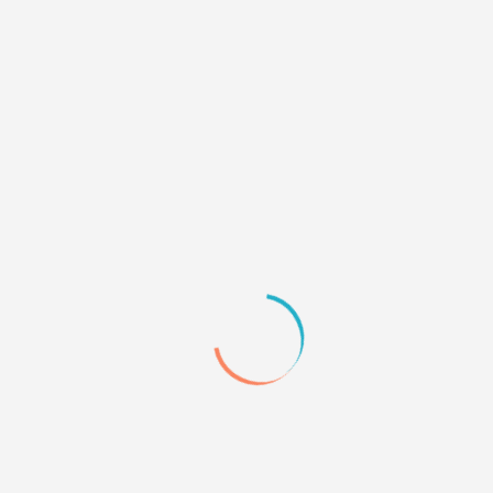
2
19.12.12 10:53
актуально жи, ну
0
3
27.12.12 11:59
Востребовано?
0
4
06.01.13 13:06
не знаю, зачем сделали устарелым, но все еще
требуется
0