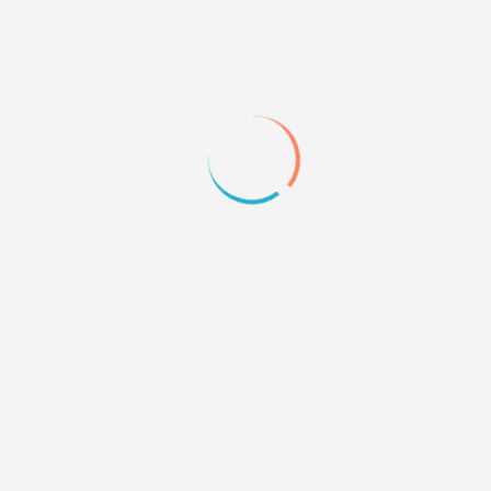
Haki
беру вас на себя
Haki wrote:
мне просто нужен код стиля вот этого
это фон?
0
3
26.09.09 01:03
Акира
да
0
4
26.09.09 01:05