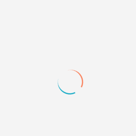
занят
Преподаватель Заклинаний - Филиус Флитвик
Занимаемая внешность: Дэвис Уорвик
Самый "маленький" из учителей и самый
добрый. Декан факультета Когтевран. Он очень
находчивый, всегда искренне радуется
достижениям студентов. В каждом человеке, он
находит изюминку. Флитвик, также пользуется
популярностью у всех факультетов.
Преподаватель Травологии - Помона Стебль