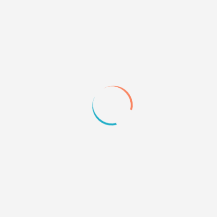
n. :) If you're english-speaker and want to use our forum,
switch 
or the inconvenience.
пты, техническая поддержка для форумов и сайтов
»
Бесплатная
[устарело]проблема в слайд та
очется картинка ставится под надписью "ADMINISTRATORS", вс
и картинку, то она вообще где-то в другой стороне оказывает
д таблицы.