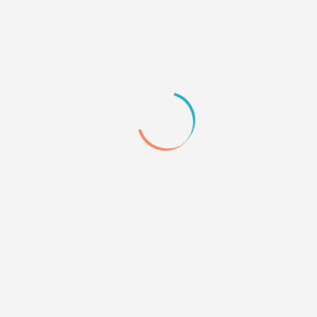
Him
спасибо, попробую
0
Quote
4
26.05.11 16:17
Скажи пожалуйста как сделать такое личное звание
(как на этом форуме) Чтобы раздел линиями был...
http://brisbane.mybb.ru/viewtopic.php?id=677
0
Quote