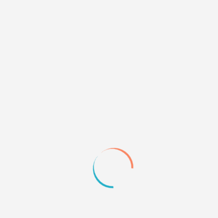
1
01.11.10 15:03
В HTML-верх.
Этот код убирает границы форума.
Code:
<style type="text/css"> 

.category .container {border: none !impor
.punbb td.tcl, .punbb td.tc2, .punbb td.t
border: none !important;

}

.punbb .section .container,.punbb .post-
border: none !important;

}

Теги: границы, css, css-код,mybb
</style>
+1
Quote
2
09.12.12 14:07