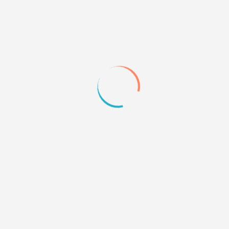
1
29.10.10 01:57
HTML-верх
Статистика сюда не входит только категории
<style type="text/css"> #pun-main h2 {
text-align: center;
}
</style>
+1
Quote
Page:
1
Name