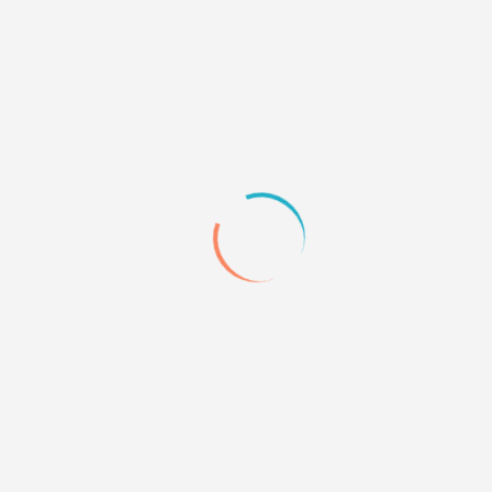
n. :) If you're english-speaker and want to use our forum,
switch 
or the inconvenience.
пты, техническая поддержка для форумов и сайтов
»
Библиотека 
Прочее