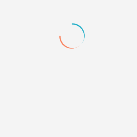
пку, что уж делать, раз иначе никак
pun вниз, шапку с position:absolute и выставленной ширино
тож поедет вверх, его тогда вниз нужно двигать ( ну и в адм
ё