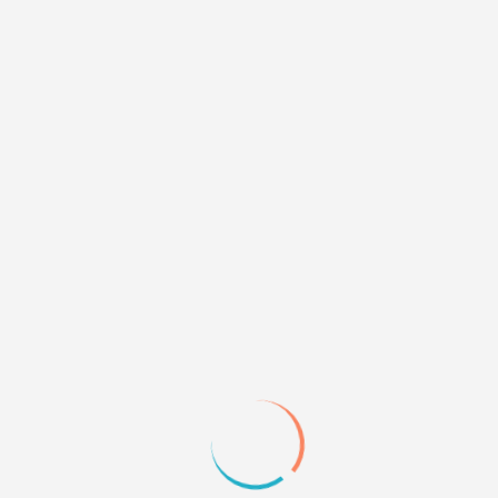
51
07.06.10 13:39
1. Ссылка на тему -
Картинки для рекламы (часть 2) <
2. Дата оформления заказа - 3 июня
3. Срок задержки - 4 дня
4. Дополнительно - Прошу сделать заказ!
0
Quote
52
10.06.10 19:07
1. Ссылка на тему -
Составление bb-кода рекламы
2. Дата оформления заказа - 2010-06-02
3. Срок задержки - 3 дня.
4. Дополнительно - Прошу выполнить мой заказ.
Заказ Востребован.
0