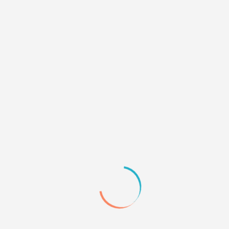
по слоям. А так совсем не получается
Я
очень весёлый чу
ния.