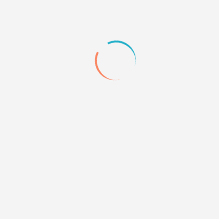
0
Quote
25
17.10.09 22:02
romka
скрин в студию!
0
Quote
26
18.10.09 22:58
0