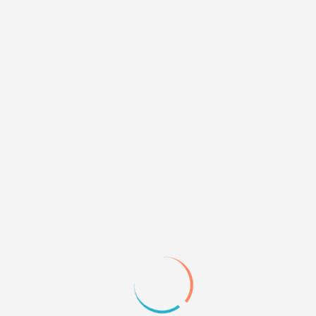
Закрасьте боковой фон.
0
14
21.04.12 01:17
mintemero
но тогда картинка огроменная получается - форум
ведь резиновый и должен тянуться.
мне Герда писала как сие сделать, но я нифига не
понял : (
0
15
21.04.12 14:51
А есть возможность под меню "Форум, участники и
пр." и меню "новые сообщения, пр." сделать
картинку/картинки?