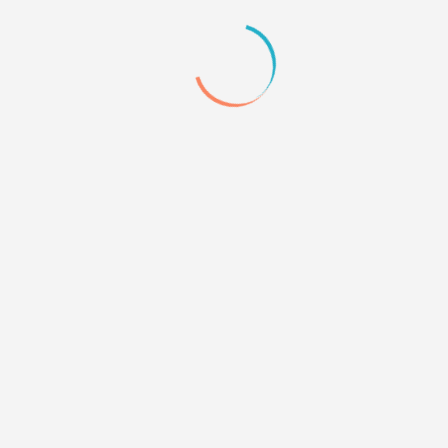
26
14.09.12 10:08
Рунный
отправила вам в лс
0
Quote
27
14.09.12 10:08
diamond wrote:
Как уменьшить это расстояние?
Найдите
<style>