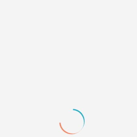
n. :) If you're english-speaker and want to use our forum,
switch 
or the inconvenience.
пты, техническая поддержка для форумов и сайтов
»
Общее порт
Общее портфолио