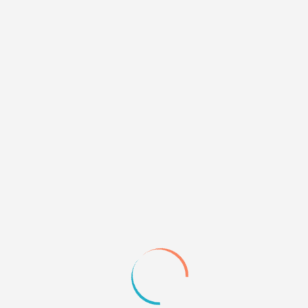
Пользуюсь только если с гостя тк нью пост для него
не работают
а так игнорирую визуально, использую нью пост или
актив тем
+2
3
29.06.24 15:55
А я пользуюсь постоянно и только по ним слежу за
новыми сообщениями. По-другому мне неудобно. Я
пробовала через "новые сообщения" но не удобно.
+2
4
29.06.24 16:11
#p205732,Automation Baby wrote: