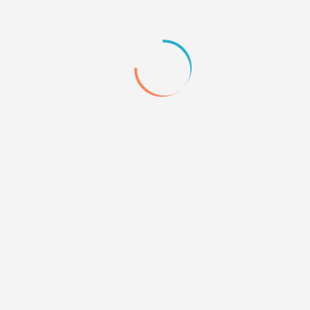
</object>
+2
Quote
6
24.07.11 17:11
Арина Пестрова
Добавлено.
Если узнаете авторов - сообщите, пожалуйста.
+1
Quote
7
24.07.11 20:10
faiko