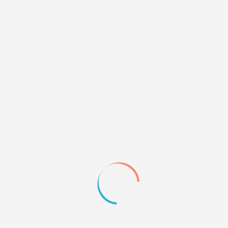
4
21.01.11 18:39
Кстати, давайте дадим определение канону и
неканону. Чем они отличаются, есть ли четкие
границы, разделяющие канонов и неканонов в
авторских мирах?
0
Quote
5
21.01.11 21:24
Неканон, каноном трудно мне
0
Quote